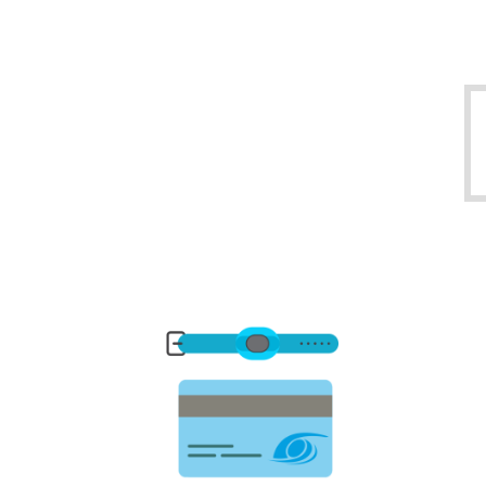
pace and distance. No longer complacent.
Helen Thorpe
Recommend using great piece of kit
@SWIMTAG https://t.co/6fYvCEAsTP
Nick Baster
Just used @SWIMTAG at Maidstone
Leisure Centre. Fantastic bit of tech. Really
accurate and part of our monthly fee.…
https://t.co/hYxBcQl2pE
Kerrie
I've started swimming again for the