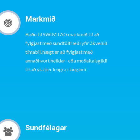
Markmið
Búðu til SWIMTAG markmið til að
fylgjast með sundtölfræði yfir ákveðið
tímabil, hægt er að fylgjast með
annaðhvort heildar- eða meðaltalsgildi
til að ýta þér lengra í lauginni.
Sundfélagar