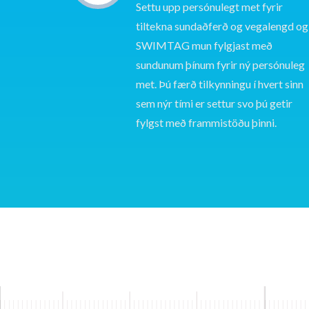
https://t.co/ZLPUd6GPub
Settu upp persónulegt met fyrir
tiltekna sundaðferð og vegalengd og
SWIMTAG mun fylgjast með
David Lipscombe
sundunum þínum fyrir ný persónuleg
@SWIMTAG Just used Swimtag for
met. Þú færð tilkynningu í hvert sinn
the first time. Seriously impressed with with
sem nýr tími er settur svo þú getir
the accuracy and algorithms at work!…
fylgst með frammistöðu þinni.
https://t.co/JU8ucc0eRu
Andrea Slade
Thanks @SWIMTAG 3996m (160
lengths) 'Escape from Alcatraz' swimming
challenge completed this morning (1 day - 1 h…
https://t.co/0tNOp9M40e
Grant Ellis