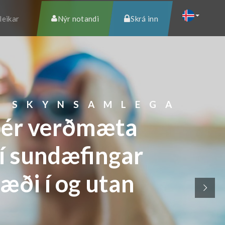
Nýr notandi
Skrá inn
leikar
 SKYNSAMLEGA
 þér verðmæta
 í sundæfingar
bæði í og utan