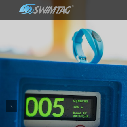
Dean Barney
@SWIMTAG is a great way of tracking
your movement and fitness in the water and
setting yourself goals and challenge…
https://t.co/YxjHvTp24M
خ ا د م
@SWIMTAG Thank you very much for
your attention - I must admit you guys are
doing great job by pushing lazy people…
https://t.co/YHEfrGtM9o
Marie-Anne
@SWIMTAG 40 lengths completed
today and feeling fitter and it is all because of