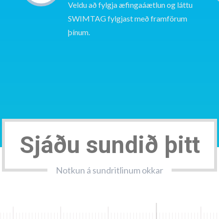
Veldu að fylgja æfingaáætlun og láttu
SWIMTAG fylgjast með framförum
þínum.
Sjáðu sundið þitt
Notkun á sundritlinum okkar