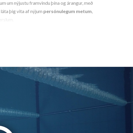
um um nýjustu framvindu þína og árangur, með
láta þig vita af nýjum
persónulegum metum
,
rslum.
frá lauginni þinni um nýjustu fréttir og viðburði sem
u starfsemi við laugarbakkann.