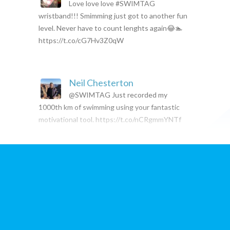
Love love love #SWIMTAG
wristband!!! Smimming just got to another fun
level. Never have to count lenghts again😂🏊
https://t.co/cG7Hv3Z0qW
Neil Chesterton
@SWIMTAG Just recorded my
1000th km of swimming using your fantastic
motivational tool. https://t.co/nCRgmmYNTf
Han Woodward
First swim with @SWIMTAG last
night and amazed at the detail - it tells me the
distance I swam, what strokes I did…
https://t.co/77poqtOQbe