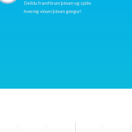
Deildu framförum þínum og sjáðu
hvernig vinum þínum gengur!