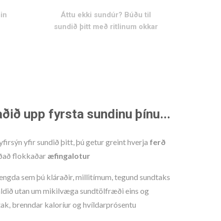
min
Áttu ekki sundúr? Búðu til
sundið þitt með ritlinum okkar
ðið upp fyrsta sundinu þínu...
rsýn yfir sundið þitt, þú getur greint hverja
ferð
oðað flokkaðar
æfingalotur
lengda sem þú kláraðir, millitímum, tegund sundtaks
aldið utan um mikilvæga sundtölfræði eins og
ak, brenndar kaloríur og hvíldarprósentu