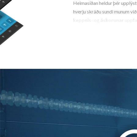
Heimasíðan heldur þér upplýst
hverju skráðu sundi munum við 
keppnis
- og
áskorunar
uppfæ
Þú munt einnig fá tilkynningar 
halda þér upplýstum um nýjust