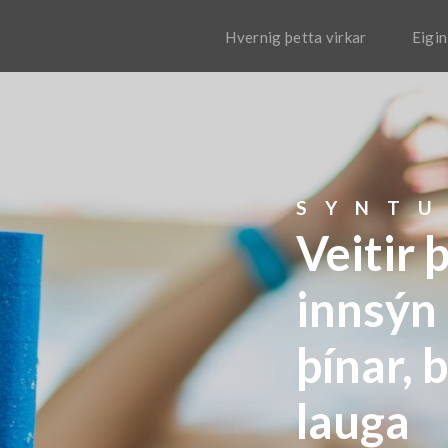
Hvernig þetta virkar
Eigin
SYNTU
Veitir
innsýn
þínar, 
lauga