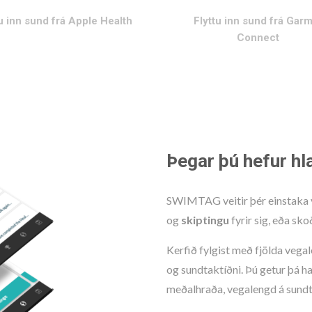
tu inn sund frá Apple Health
Flyttu inn sund frá Gar
Connect
Þegar þú hefur hla
SWIMTAG veitir þér einstaka yfi
og
skiptingu
fyrir sig, eða sk
Kerfið fylgist með fjölda vega
og sundtaktíðni. Þú getur þá h
meðalhraða, vegalengd á sundt