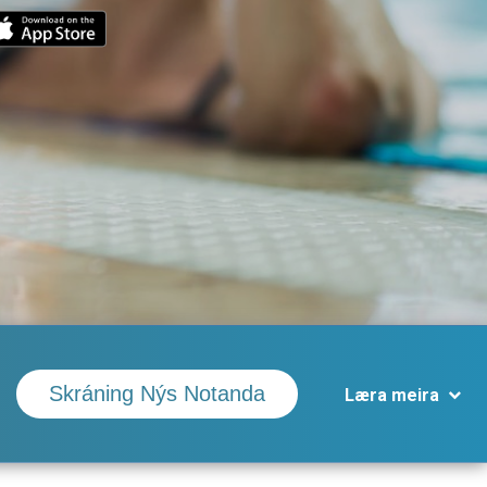
Skráning Nýs Notanda
Læra meira