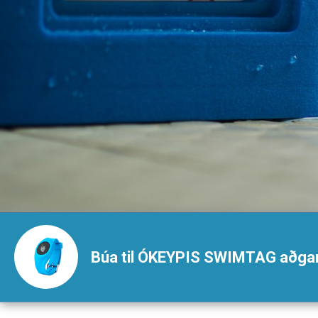
@SWIMTAG making me want to beat my…
https://t.co/pzEENtZzV3
Lou Ⓥ🌱🌏
Learnt to swim in September aged 30.
Using @SWIMTAG to help me improve every
session, it's working & now have my sights set
on a sprint tri!
Jessica
@SWIMTAG has got me addicted 🏊🏻‍♀️
Búa til ÓKEYPIS SWIMTAG aðga
andy woodingjones
@tmactiveleisure So grateful for
@swimtag Not just swimming but working at