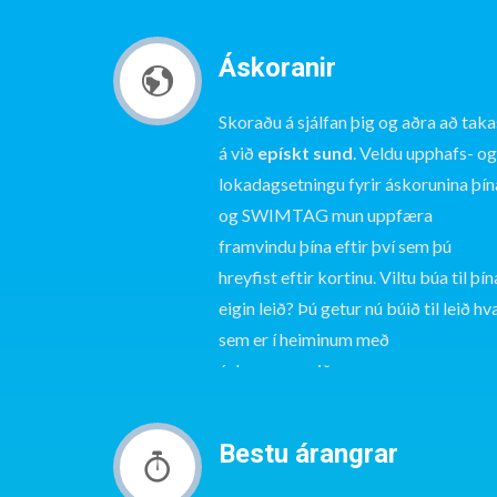
Kate Jamieson
Áskoranir
Massive thanks to @SWIMTAG 's
friendly support staff who helped me locate
Skoraðu á sjálfan þig og aðra að taka
lost data at this time of night…
á við
epískt sund
. Veldu upphafs- og
https://t.co/dNgt99vxZ5
lokadagsetningu fyrir áskorunina þín
og SWIMTAG mun uppfæra
framvindu þína eftir því sem þú
Harpham
Don't you just love how much a late
hreyfist eftir kortinu. Viltu búa til þín
night @SWIMTAG swim sorts you out. 👌🏼🏊🏼
eigin leið? Þú getur nú búið til leið hv
sem er í heiminum með
áskorunarsmiðnum.
Malcolm Bradbrook
Never been a data geek but I am
loving a report of my morning swim from
Bestu árangrar
@SWIMTAG #swimming