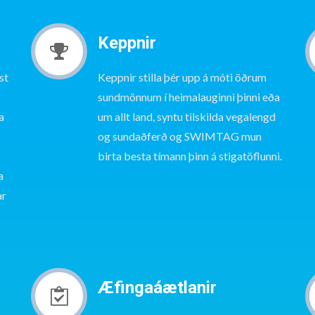
Keppnir
st
Keppnir stilla þér upp á móti öðrum
sundmönnum í heimalauginni þinni eða
a
um allt land, syntu tilskilda vegalengd
og sundaðferð og SWIMTAG mun
birta besta tímann þinn á stigatöflunni.
a
ar
Æfingaáætlanir