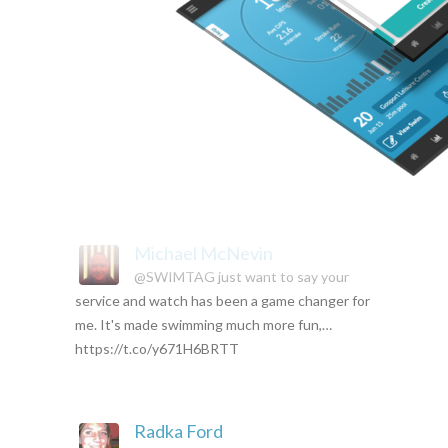
Paul Hindle, still mainly at
home
Do love the @SWIMTAG challenges set by
@DMUleisure ... a real incentive to keep on
swimming and a geography educati…
https://t.co/M1jfDIv2Wu
Michael McNevin
@SWIMTAG just want to say your
service and watch has been a game changer for
me. It's made swimming much more fun,…
https://t.co/y671H6BRTT
Radka Ford