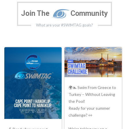
Join The
Community
What are your #SWIMTAG goals?
🌍🏊 Swim From Greece to
Turkey – Without Leaving
the Pool!
Ready for your summer
challenge? 👀
We’re taking you on a