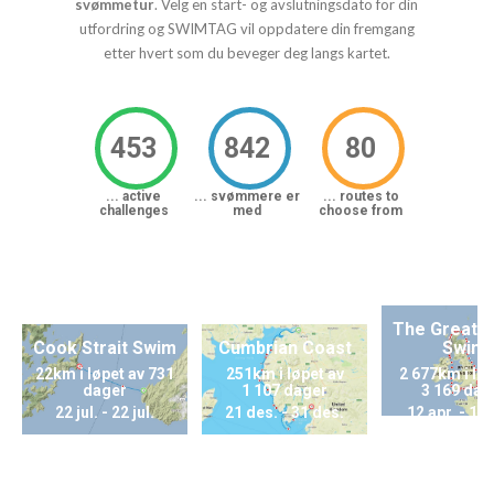
svømmetur
. Velg en start- og avslutningsdato for din
utfordring og SWIMTAG vil oppdatere din fremgang
etter hvert som du beveger deg langs kartet.
453
842
80
...
active
...
svømmere er
...
routes to
challenges
med
choose from
The Great Br
Cook Strait Swim
Cumbrian Coast
Swim
22km i løpet av 731
251km i løpet av
2 677km i løp
dager
1 107 dager
3 169 dag
22 jul.
-
22 jul.
21 des.
-
31 des.
12 apr.
-
14 