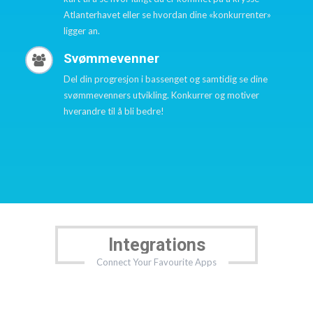
Atlanterhavet eller se hvordan dine «konkurrenter»
ligger an.
Svømmevenner
Del din progresjon i bassenget og samtidig se dine
svømmevenners utvikling. Konkurrer og motiver
hverandre til å bli bedre!
Integrations
Connect Your Favourite Apps