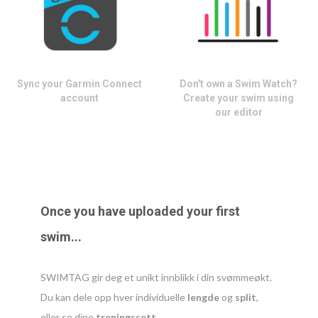
Sync your Garmin Connect
Don't own a Swim Watch?
account
Create your swim using
our editor
Once you have uploaded your first
swim...
SWIMTAG gir deg et unikt innblikk i din svømmeøkt.
Du kan dele opp hver individuelle
lengde
og
split
,
eller se dine
treningssett