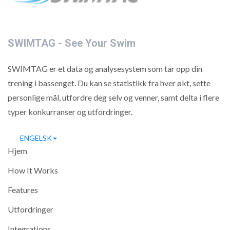
throwing down the
ultimate challenge:
🔥 Swim 100m
SWIMTAG - See Your Swim
Breaststroke
🔥 See how close you can
SWIMTAG er et data og analysesystem som tar opp din
get to Adam Peaty’s World
trening i bassenget. Du kan se statistikk fra hver økt, sette
Record PB of 56.88
personlige mål, utfordre deg selv og venner, samt delta i flere
seconds!
typer konkurranser og utfordringer.
Whether you’re chasing
the clock, chasing the
ENGELSK
After a busy third week at
legend, or just chasing your
Hjem
the Waendel Leisure
personal best, jump in and
Centre, I am pleased to say
give it a try! ⏱️💪
How It Works
that, according to
SWIMTAG I have
📲 Track your attempt on
Features
exceeded my 10 mile
SWIMTAG
Utfordringer
target. I am currently at
🏆 Bragging rights (and
12.4 miles, with just a week
leaderboard glory) await…
Integrations