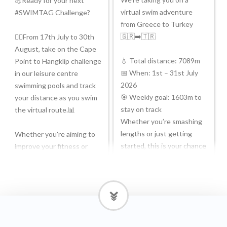
💪Ready for your next
virtual swim adventure
#SWIMTAG Challenge?
from Greece to Turkey
🇬🇷➡️🇹🇷
🏊‍♂️From 17th July to 30th
August, take on the Cape
💧 Total distance: 7089m
Point to Hangklip challenge
📅 When: 1st – 31st July
in our leisure centre
2026
swimming pools and track
🎯 Weekly goal: 1603m to
your distance as you swim
stay on track
the virtual route.📊
Whether you’re smashing
lengths or just getting
Whether you're aiming to
started, this is your chance
improve your fitness or
to:
simply looking for a new
goal in the pool, it's a great
✨ Build fitness
way to stay motivated.
✨ Stay motivated
✨ Feel holiday-ready
🔗Join the challenge:
(poolside confidence
bit.ly/4f0jBNp