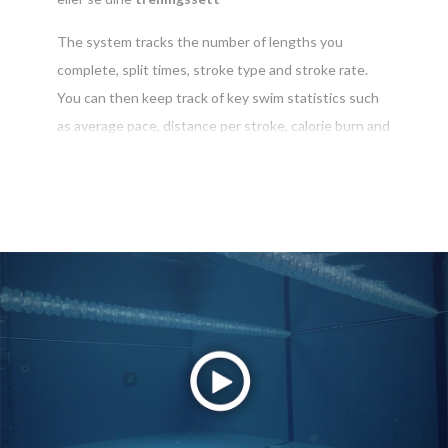
The system tracks the number of lengths you
complete, split times, stroke type and stroke rate.
You can then keep track of key swim statistics such
as average pace, distance per stroke, calorie burn and
rest percentage
Swimtagnettsiden holder deg oppdatert med din
siste fremgang og prestasjoner. Med hver
svømmeøkt registrert vil vi varsle deg om nye
personlige rekorder
og oppdateringer på dine
konkurranser
og
utfordringer
.
Du vil også motta varsler fra ditt lokale basseng for å
holde deg oppdatert på siste nytt og aktiviteter.