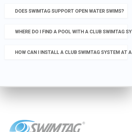
month yet 💪
🔗Ymuno â’r her:
DOES SWIMTAG SUPPORT OPEN WATER SWIMS?
bit.ly/4f0jBNp
https://www.wakefield.gov.uk/sp
14 jul.
and-leisure/sport-
WHERE DO I FIND A POOL WITH A CLUB SWIMTAG S
activities-and-
classes/swimming/swimtag
HOW CAN I INSTALL A CLUB SWIMTAG SYSTEM AT A
#SwimChallenge
#OwnTheWater
#SummerVibes
#StayActive #SwimGoals
💥 MARCH SWIMTAG
SWIMTAG
CHALLENGE - BEATY
@followers
PEATY💥
@topfansWakefield
Council
🏊‍♂️Think you’ve got speed?
23 jun.
This month, we’re